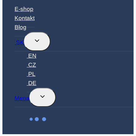
E-shop
Kontakt
Blog
Prepnúť
SK
podmenu
EN
CZ
PL
DE
Prepnúť
Mena
podmenu