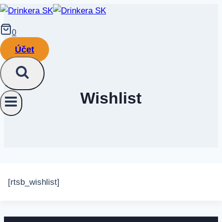
Prejsť
na
0
obsah
Účet
Wishlist
[rtsb_wishlist]