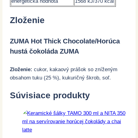
energetická hodnota
1568 kJ/370 kcal
Zloženie
ZUMA Hot Thick Chocolate/Horúca
hustá čokoláda ZUMA
Zloženie:
c
ukor, kakaový prášok so zníženým
obsahom tuku (25 %), kukuričný škrob, soľ.
Súvisiace produkty