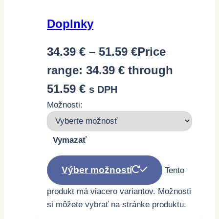
Doplnky
34.39
€
–
51.59
€
Price
range: 34.39 € through
51.59 €
s DPH
Možnosti:
Vymazať
Výber možností
Tento
produkt má viacero variantov. Možnosti
si môžete vybrať na stránke produktu.