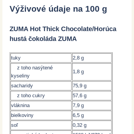
Výživové údaje na 100 g
ZUMA Hot Thick Chocolate/Horúca
hustá čokoláda ZUMA
tuky
2,8 g
z toho nasýtené
1,8 g
kyseliny
sacharidy
75,9 g
z toho cukry
57,6 g
vláknina
7,9 g
bielkoviny
6,5 g
soľ
0,32 g