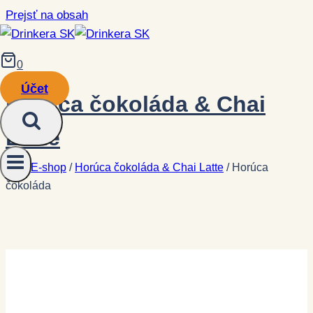
Prejsť na obsah
0
Účet
Horúca čokoláda & Chai
Latte
/
E-shop
/
Horúca čokoláda & Chai Latte
/
Horúca
čokoláda