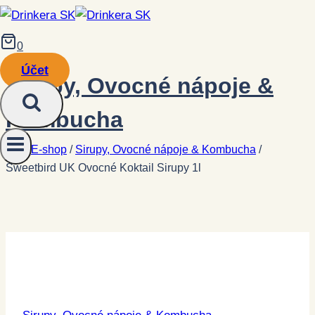
Prejsť
na
0
obsah
Účet
Sirupy, Ovocné nápoje &
Kombucha
/
E-shop
/
Sirupy, Ovocné nápoje & Kombucha
/
Sweetbird UK Ovocné Koktail Sirupy 1l