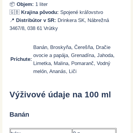
📦
Objem:
1 liter
🇬🇧
Krajina pôvodu:
Spojené kráľovstvo
📍
Distribútor v SR:
Drinkera SK, Nábrežná
3467/8, 038 61 Vrútky
Banán, Broskyňa, Čerešňa, Dračie
ovocie a papája, Grenadína, Jahoda,
Príchute:
Limetka, Malina, Pomaranč, Vodný
melón, Ananás, Liči
Výživové údaje na 100 ml
Banán