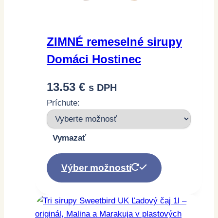
ZIMNÉ remeselné sirupy
Domáci Hostinec
13.53
€
s DPH
Príchute:
Vymazať
Tento
produkt
Výber možností
má
viacero
variantov.