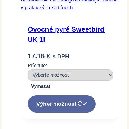
Možnosti
si
môžete
vybrať
Ovocné pyré Sweetbird
na
UK 1l
stránke
produktu.
17.16
€
s DPH
Príchute:
Vymazať
Tento
produkt
Výber možností
má
viacero
variantov.