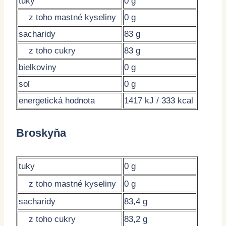
tuky
0 g
z toho mastné kyseliny
0 g
sacharidy
83 g
z toho cukry
83 g
bielkoviny
0 g
soľ
0 g
energetická hodnota
1417 kJ / 333 kcal
Broskyňa
tuky
0 g
z toho mastné kyseliny
0 g
sacharidy
83,4 g
z toho cukry
83,2 g