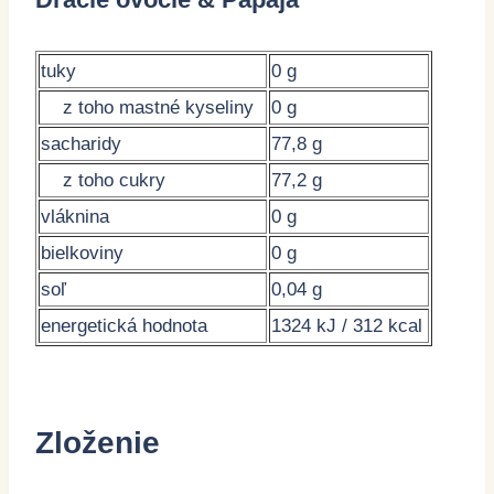
tuky
0 g
z toho mastné kyseliny
0 g
sacharidy
77,8 g
z toho cukry
77,2 g
vláknina
0 g
bielkoviny
0 g
soľ
0,04 g
energetická hodnota
1324 kJ / 312 kcal
Zloženie