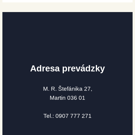
Možnosti
si
môžete
vybrať
na
stránke
produktu.
Adresa prevádzky
M. R. Štefánika 27,
Martin 036 01
Tel.: 0907 777 271