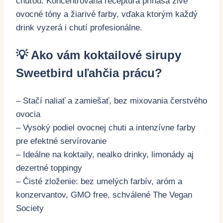
chuťou. Koncentrovaná receptúra prináša živé
ovocné tóny a žiarivé farby, vďaka ktorým každý
drink vyzerá i chutí profesionálne.
💡 Ako vám koktailové sirupy
Sweetbird uľahčia prácu?
– Stačí naliať a zamiešať, bez mixovania čerstvého
ovocia
– Vysoký podiel ovocnej chuti a intenzívne farby
pre efektné servírovanie
– Ideálne na koktaily, nealko drinky, limonády aj
dezertné toppingy
– Čisté zloženie: bez umelých farbív, aróm a
konzervantov, GMO free, schválené The Vegan
Society